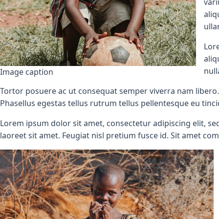
vari
aliq
ulla
Lore
aliq
null
Image caption
Tortor posuere ac ut consequat semper viverra nam libero.
Phasellus egestas tellus rutrum tellus pellentesque eu ti
Lorem ipsum dolor sit amet, consectetur adipiscing elit, s
laoreet sit amet. Feugiat nisl pretium fusce id. Sit amet co