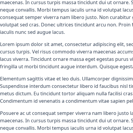
maecenas. In cursus turpis massa tincidunt dui ut ornare. Sag
neque convallis. Morbi tempus iaculis urna id volutpat lacu
consequat semper viverra nam libero justo. Non curabitur gra
volutpat sed cras. Donec ultrices tincidunt arcu non. Proin 
iaculis nunc sed augue lacus.
Lorem ipsum dolor sit amet, consectetur adipiscing elit, se
cursus turpis. Vel risus commodo viverra maecenas accumsan la
lacus viverra. Tincidunt ornare massa eget egestas purus
fringilla ut morbi tincidunt augue interdum. Quisque egest
Elementum sagittis vitae et leo duis. Ullamcorper dignissim
Suspendisse interdum consectetur libero id faucibus nisl ti
metus dictum. Eu tincidunt tortor aliquam nulla facilisi cr
Condimentum id venenatis a condimentum vitae sapien pel
Posuere ac ut consequat semper viverra nam libero justo l
maecenas. In cursus turpis massa tincidunt dui ut ornare. Sag
neque convallis. Morbi tempus iaculis urna id volutpat lacu