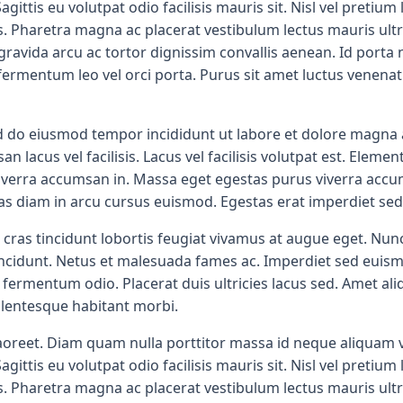
ittis eu volutpat odio facilisis mauris sit. Nisl vel pretium
s. Pharetra magna ac placerat vestibulum lectus mauris ultr
vida arcu ac tortor dignissim convallis aenean. Id porta nib
fermentum leo vel orci porta. Purus sit amet luctus venenati
d do eiusmod tempor incididunt ut labore et dolore magna al
cus vel facilisis. Lacus vel facilisis volutpat est. Elementu
 viverra accumsan in. Massa eget egestas purus viverra ac
as diam in arcu cursus euismod. Egestas erat imperdiet sed
 cras tincidunt lobortis feugiat vivamus at augue eget. Nun
ncidunt. Netus et malesuada fames ac. Imperdiet sed euismod 
as fermentum odio. Placerat duis ultricies lacus sed. Amet a
lentesque habitant morbi.
aoreet. Diam quam nulla porttitor massa id neque aliquam v
ittis eu volutpat odio facilisis mauris sit. Nisl vel pretium
s. Pharetra magna ac placerat vestibulum lectus mauris ultr