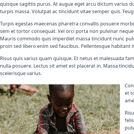
quisque sagittis purus. At augue eget arcu dictum varius d
turpis massa. Volutpat ac tincidunt vitae semper quis. Fe
Turpis egestas maecenas pharetra convallis posuere morbi le
sem et tortor consequat. Vel orci porta non pulvinar neque l
Mauris commodo quis imperdiet massa tincidunt nunc pulvi
proin sed libero enim sed faucibus. Pellentesque habitant 
Risus quis varius quam quisque. Et netus et malesuada fames
nulla posuere. Lectus sit amet est placerat in. Massa tincid
scelerisque varius.
Conv
et t
ame
Risu
feli
pulv