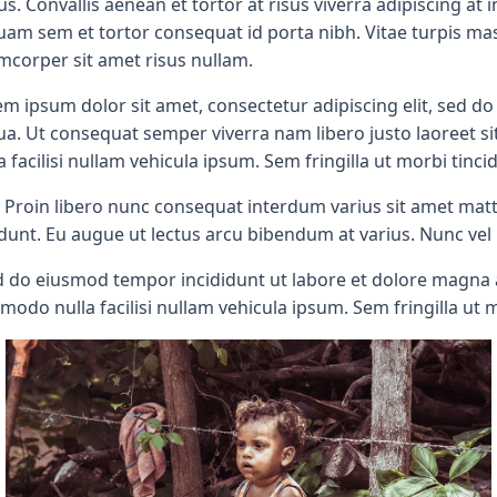
us. Convallis aenean et tortor at risus viverra adipiscing 
uam sem et tortor consequat id porta nibh. Vitae turpis m
mcorper sit amet risus nullam.
m ipsum dolor sit amet, consectetur adipiscing elit, sed 
ua. Ut consequat semper viverra nam libero justo laoreet s
a facilisi nullam vehicula ipsum. Sem fringilla ut morbi tinci
 Proin libero nunc consequat interdum varius sit amet matt
ncidunt. Eu augue ut lectus arcu bibendum at varius. Nunc 
ed do eiusmod tempor incididunt ut labore et dolore magna 
mmodo nulla facilisi nullam vehicula ipsum. Sem fringilla ut 