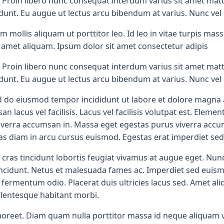
 Proin libero nunc consequat interdum varius sit amet matt
ncidunt. Eu augue ut lectus arcu bibendum at varius. Nunc 
mollis aliquam ut porttitor leo. Id leo in vitae turpis ma
it amet aliquam. Ipsum dolor sit amet consectetur adipis
 Proin libero nunc consequat interdum varius sit amet matt
ncidunt. Eu augue ut lectus arcu bibendum at varius. Nunc 
d do eiusmod tempor incididunt ut labore et dolore magna al
cus vel facilisis. Lacus vel facilisis volutpat est. Elementu
 viverra accumsan in. Massa eget egestas purus viverra ac
as diam in arcu cursus euismod. Egestas erat imperdiet sed
 cras tincidunt lobortis feugiat vivamus at augue eget. Nun
ncidunt. Netus et malesuada fames ac. Imperdiet sed euismod 
as fermentum odio. Placerat duis ultricies lacus sed. Amet a
lentesque habitant morbi.
aoreet. Diam quam nulla porttitor massa id neque aliquam v