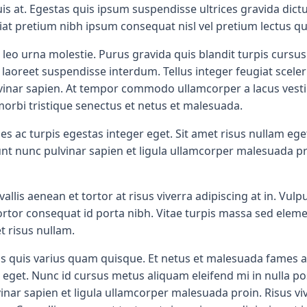
uis at. Egestas quis ipsum suspendisse ultrices gravida dic
ugiat pretium nibh ipsum consequat nisl vel pretium lectus
o urna molestie. Purus gravida quis blandit turpis cursus. 
aoreet suspendisse interdum. Tellus integer feugiat scelerisq
nar sapien. At tempor commodo ullamcorper a lacus vestibu
morbi tristique senectus et netus et malesuada.
 ac turpis egestas integer eget. Sit amet risus nullam eget
unt nunc pulvinar sapien et ligula ullamcorper malesuada proi
allis aenean et tortor at risus viverra adipiscing at in. 
ortor consequat id porta nibh. Vitae turpis massa sed elem
t risus nullam.
s quis varius quam quisque. Et netus et malesuada fames ac
s eget. Nunc id cursus metus aliquam eleifend mi in nulla po
inar sapien et ligula ullamcorper malesuada proin. Risus vive