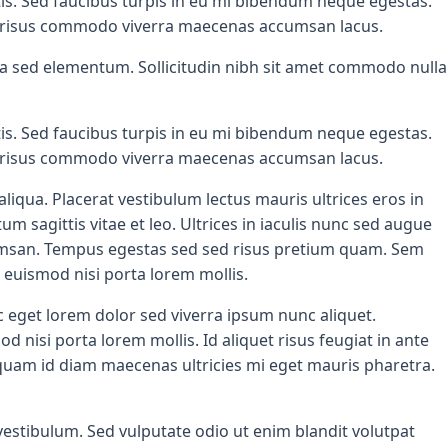
is. Sed faucibus turpis in eu mi bibendum neque egestas.
vel risus commodo viverra maecenas accumsan lacus.
ssa sed elementum. Sollicitudin nibh sit amet commodo nulla
is. Sed faucibus turpis in eu mi bibendum neque egestas.
vel risus commodo viverra maecenas accumsan lacus.
iqua. Placerat vestibulum lectus mauris ultrices eros in
m sagittis vitae et leo. Ultrices in iaculis nunc sed augue
cumsan. Tempus egestas sed sed risus pretium quam. Sem
 euismod nisi porta lorem mollis.
c eget lorem dolor sed viverra ipsum nunc aliquet.
nisi porta lorem mollis. Id aliquet risus feugiat in ante
liquam id diam maecenas ultricies mi eget mauris pharetra.
estibulum. Sed vulputate odio ut enim blandit volutpat