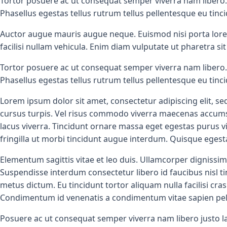
Tortor posuere ac ut consequat semper viverra nam libero.
Phasellus egestas tellus rutrum tellus pellentesque eu ti
Auctor augue mauris augue neque. Euismod nisi porta lorem 
facilisi nullam vehicula. Enim diam vulputate ut pharetra s
Tortor posuere ac ut consequat semper viverra nam libero.
Phasellus egestas tellus rutrum tellus pellentesque eu ti
Lorem ipsum dolor sit amet, consectetur adipiscing elit, se
cursus turpis. Vel risus commodo viverra maecenas accumsan la
lacus viverra. Tincidunt ornare massa eget egestas purus
fringilla ut morbi tincidunt augue interdum. Quisque egest
Elementum sagittis vitae et leo duis. Ullamcorper dignissim
Suspendisse interdum consectetur libero id faucibus nisl ti
metus dictum. Eu tincidunt tortor aliquam nulla facilisi cr
Condimentum id venenatis a condimentum vitae sapien pel
Posuere ac ut consequat semper viverra nam libero justo l